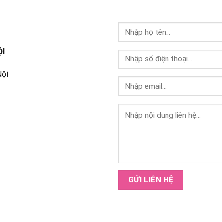
ỘI
Nội