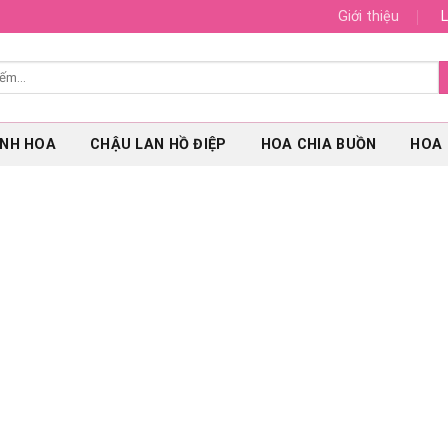
Giới thiệu
L
ÌNH HOA
CHẬU LAN HỒ ĐIỆP
HOA CHIA BUỒN
HOA